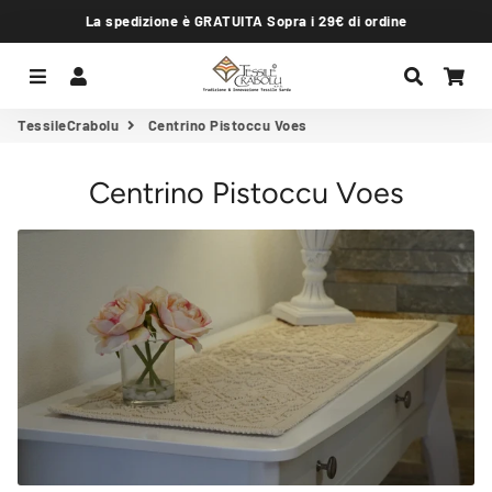
La spedizione è GRATUITA Sopra i 29€ di ordine
Menu
Accedi
Cerca
Car
TessileCrabolu
Centrino Pistoccu Voes
Centrino Pistoccu Voes