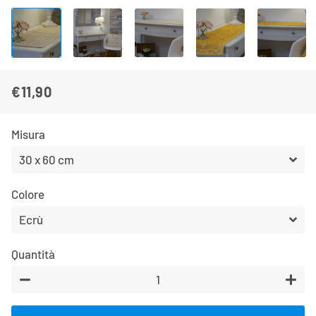
€11,90
Prezzo
Prezzo
di
scontato
Misura
listino
Colore
Quantità
−
+